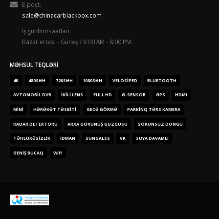
E-poçt:
sale@chinacarblackbox.com
İş günləri/saatları:
Bazar ertəsi - Günəş / 9:00 AM - 8:00 PM
MƏHSUL TEQLƏRI
4K
480SƏH
720SƏH
1080SƏH
VELOSIPED
BLUETOOTH
AVTOMOBIL DVR
IKILI LENS
FULL HD
G-SENSOR
GPS
HDMI
MINI
HƏRƏKƏT TƏSBITI
GECƏ GÖRMƏ
PARKINQ TƏRS KAMERA
RADAR DETEKTORU
ARXA GÖRÜNÜŞ GÜZGÜSÜ
SORUNSUZ DÖNGÜ
TƏHLÜKƏSIZLIK
IDMAN
SUNGALSS
VR
SUYA DAVAMLI
GENIŞ BUCAQ
WIFI