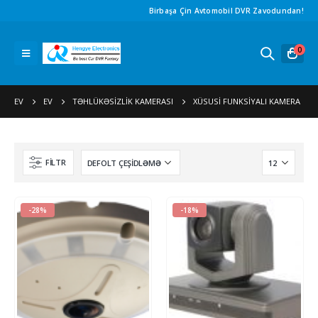
Birbaşa Çin Avtomobil DVR Zavodundan!
0
EV
EV
TƏHLÜKƏSIZLIK KAMERASI
XÜSUSI FUNKSIYALI KAMERA
FILTR
-28%
-18%