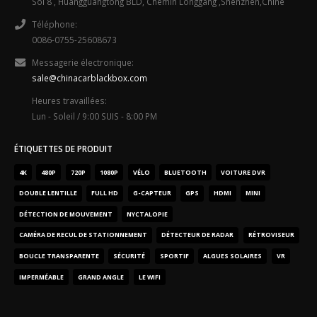
Sol 8 , Huangguangtong BLD, Chemin Longgang ,Shenzhen,Chine
Téléphone:
0086-0755-25608673
Messagerie électronique:
sale@chinacarblackbox.com
Heures travaillées:
Lun - Soleil / 9:00 SUIS - 8:00 PM
ÉTIQUETTES DE PRODUIT
4K
480P
720P
1080P
VÉLO
BLUETOOTH
VOITURE DVR
DOUBLE LENTILLE
FULL HD
G-CAPTEUR
GPS
HDMI
MINI
DÉTECTION DE MOUVEMENT
NYCTALOPIE
CAMÉRA DE RECUL DE STATIONNEMENT
DÉTECTEUR DE RADAR
RÉTROVISEUR
BOUCLE TRANSPARENTE
SÉCURITÉ
SPORTIF
ALGUES SOLAIRES
VR
IMPERMÉABLE
GRAND ANGLE
LE WIFI