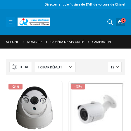
Directement de l’usine de DVR de voiture de Chine!
0
ACCUEIL
DOMICILE
CAMÉRA DE SÉCURITÉ
CAMÉRA TVI
FILTRE
-24%
-43%