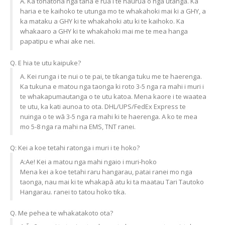
A. Ka tohatoha nga taha e rua i te haurua o nga utanga. Ka
haria e te kaihoko te utunga mo te whakahoki mai ki a GHY, a
ka mataku a GHY ki te whakahoki atu ki te kaihoko. Ka
whakaaro a GHY ki te whakahoki mai me te mea hanga
papatipu e whai ake nei.
Q. E hia te utu kaipuke?
A. Kei runga i te nui o te pai, te tikanga tuku me te haerenga.
Ka tukuna e matou nga taonga ki roto 3-5 nga ra mahi i muri i
te whakapumautanga o te utu katoa. Mena kaore i te waatea
te utu, ka kati aunoa to ota. DHL/UPS/FedEx Express te
nuinga o te wā 3-5 nga ra mahi ki te haerenga. A ko te mea
mo 5-8 nga ra mahi na EMS, TNT ranei.
Q: Kei a koe tetahi ratonga i muri i te hoko?
A:Ae! Kei a matou nga mahi ngaio i muri-hoko
Mena kei a koe tetahi raru hangarau, patai ranei mo nga
taonga, nau mai ki te whakapā atu ki ta maatau Tari Tautoko
Hangarau. ranei to tatou hoko tika.
Q. Me pehea te whakatakoto ota?