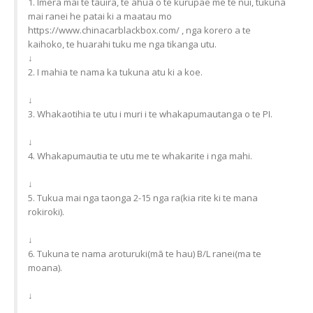
1. Īmēra mai te tauira, te ahua o te kurupae me te nui, tukuna
mai ranei he patai ki a maatau mo
https://www.chinacarblackbox.com/ , nga korero a te
kaihoko, te huarahi tuku me nga tikanga utu.
↓
2. I mahia te nama ka tukuna atu ki a koe.
↓
3. Whakaotihia te utu i muri i te whakapumautanga o te PI.
↓
4. Whakapumautia te utu me te whakarite i nga mahi.
↓
5. Tukua mai nga taonga 2-15 nga ra(kia rite ki te mana
rokiroki).
↓
6. Tukuna te nama aroturuki(mā te hau) B/L ranei(ma te
moana).
↓