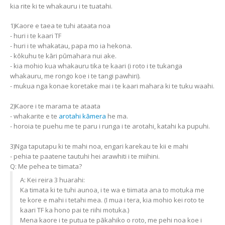
kia rite ki te whakauru i te tuatahi.
1)Kaore e taea te tuhi ataata noa
- huri i te kaari TF
- huri i te whakatau, papa mo ia hekona.
- kōkuhu te kāri pūmahara nui ake.
- kia mohio kua whakauru tika te kaari (i roto i te tukanga
whakauru, me rongo koe i te tangi pawhiri).
- mukua nga konae koretake mai i te kaari mahara ki te tuku waahi.
2)Kaore i te marama te ataata
- whakarite e te
arotahi kāmera
he ma.
- horoia te puehu me te paru i runga i te arotahi, katahi ka pupuhi.
3)Nga taputapu ki te mahi noa, engari karekau te kii e mahi
- pehia te paatene tautuhi hei arawhiti i te miihini.
Q: Me pehea te tiimata?
A: Kei reira 3 huarahi:
Ka timata ki te tuhi aunoa, i te wa e tiimata ana to motuka me
te kore e mahi i tetahi mea. (I mua i tera, kia mohio kei roto te
kaari TF ka hono pai te riihi motuka.)
Mena kaore i te putua te pākahiko o roto, me pehi noa koe i