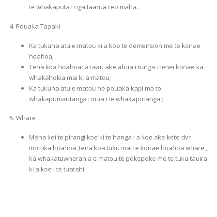
te whakaputa i nga taarua reo maha.
4. Pouaka Tapaki
Ka tukuna atu e matou ki a koe te demension me te konae
hoahoa;
Tena koa hoahoatia taau ake ahua i runga i tenei konae ka
whakahokia mai ki a matou;
Ka tukuna atu e matou he pouaka kapi mo to
whakapumautanga i mua i te whakaputanga ;
5. Whare
Mena kei te pirangi koe ki te hanga i a koe ake kete dvr
motuka hoahoa ,tena koa tuku mai te konae hoahoa whare ,
ka whakatuwherahia e matou te pokepoke me te tuku tauira
ki a koe i te tuatahi.