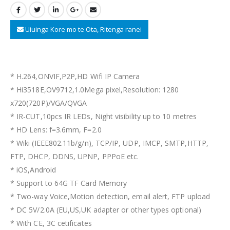
Uiuinga Kore mo te Ota, Ritenga ranei
*
H.264,ONVIF
,
P2P
,
HD Wifi IP Camera
*
Hi3518E
,
OV9712,1.0Mega pixel
,
Resolution
: 1280
x720
(720P)/
VGA/QVGA
*
IR-CUT
,10
pcs IR LEDs
,
Night visibility up to
10
metres
*
HD Lens
:
f=3.6mm
,
F=2.0
* Wiki (
IEEE802.11b/g/n
),
TCP/IP
,
UDP
,
IMCP
,
SMTP
,
HTTP
,
FTP
,
DHCP
,
DDNS
,
UPNP
,
PPPoE etc
.
*
iOS
,
Android
*
Support to 64G TF Card Memory
*
Two-way Voice
,
Motion detection
,
email alert
,
FTP upload
*
DC 5V/2.0A
(
EU
,
US
,
UK adapter or other types optional
)
*
With CE
, 3
C cetificates