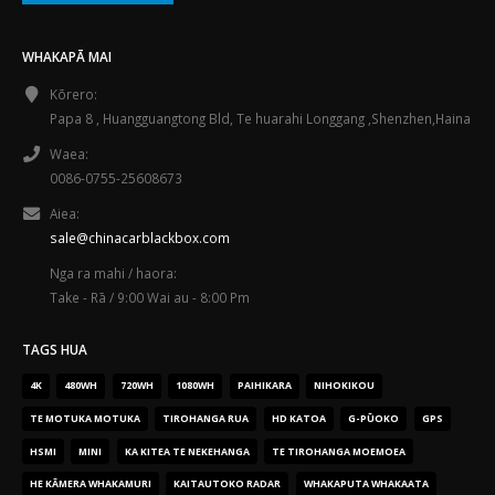
WHAKAPĀ MAI
Kōrero:
Papa 8 , Huangguangtong Bld, Te huarahi Longgang ,Shenzhen,Haina
Waea:
0086-0755-25608673
Aiea:
sale@chinacarblackbox.com
Nga ra mahi / haora:
Take - Rā / 9:00 Wai au - 8:00 Pm
TAGS HUA
4K
480WH
720WH
1080WH
PAIHIKARA
NIHOKIKOU
TE MOTUKA MOTUKA
TIROHANGA RUA
HD KATOA
G-PŪOKO
GPS
HSMI
MINI
KA KITEA TE NEKEHANGA
TE TIROHANGA MOEMOEA
HE KĀMERA WHAKAMURI
KAITAUTOKO RADAR
WHAKAPUTA WHAKAATA