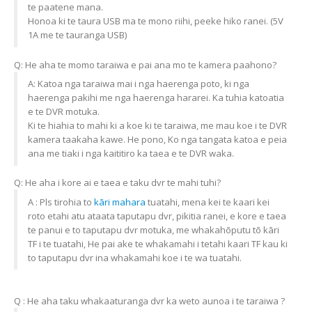
te paatene mana.
Honoa ki te taura USB ma te mono riihi, peeke hiko ranei. (5V
1A me te tauranga USB)
Q: He aha te momo taraiwa e pai ana mo te kamera paahono?
A: Katoa nga taraiwa mai i nga haerenga poto, ki nga
haerenga pakihi me nga haerenga hararei. Ka tuhia katoatia
e te DVR motuka.
Ki te hiahia to mahi ki a koe ki te taraiwa, me mau koe i te DVR
kamera taakaha kawe. He pono, Ko nga tangata katoa e peia
ana me tiaki i nga kaititiro ka taea e te DVR waka.
Q: He aha i kore ai e taea e taku dvr te mahi tuhi?
A : Pls tirohia to
kāri mahara
tuatahi, mena kei te kaari kei
roto etahi atu ataata taputapu dvr, pikitia ranei, e kore e taea
te panui e to taputapu dvr motuka, me whakahōputu tō kāri
TF i te tuatahi, He pai ake te whakamahi i tetahi kaari TF kau ki
to taputapu dvr ina whakamahi koe i te wa tuatahi.
Q : He aha taku whakaaturanga dvr ka weto aunoa i te taraiwa ?