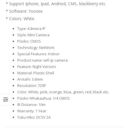
*
Support Iphone
,
Ipad
,
Andriod
,
CMS
,
blackberry etc
.
*
Software
:
Yoosee
*
Colors
:
White
.
Type
:
Kāmera IP
Style
:
Mini Camera
Pūoko:
CMOS
Technology
:
NetWork
Special Features
:
Indoor
Product name
:
wifi ip camera
Feature
:
Night Version
Material
:
Plastic Shell
Arotahi:
3.6
mm
Resolution
:
720P
Color
:
White
,
pink
,
orange
,
blue
,
green
,
red
,
black etc
.
Pūoko Whakaahua:
1/4
CMOS
IR Distance
:
10
m
Warranty
:
1
Year
Tuku Hiko:
DC5V 2A