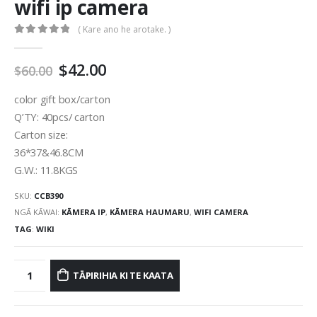
wifi ip camera
( Kare ano he arotake. )
0
kounu mai 5
$
42.00
$
60.00
color gift box/carton
Q’TY
: 40
pcs/ carton
Carton size
:
36*37&46.8
CM
G.W.
: 11.8
KGS
SKU:
CCB390
NGĀ KĀWAI:
KĀMERA IP
,
KĀMERA HAUMARU
,
WIFI CAMERA
TAG
:
WIKI
TĀPIRIHIA KI TE KAATA