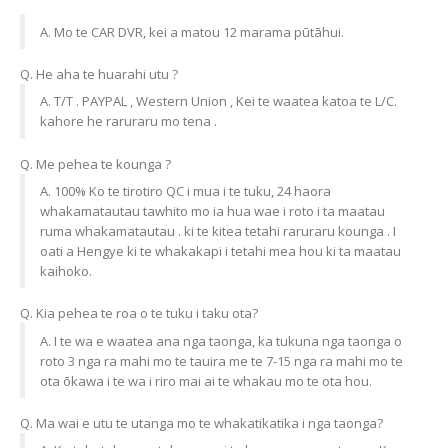
A. Mo te CAR DVR, kei a matou 12 marama pūtāhui.
Q. He aha te huarahi utu ?
A. T/T . PAYPAL , Western Union , Kei te waatea katoa te L/C.
kahore he raruraru mo tena .
Q. Me pehea te kounga ?
A. 100% Ko te tirotiro QC i mua i te tuku, 24 haora
whakamatautau tawhito mo ia hua wae i roto i ta maatau
ruma whakamatautau . ki te kitea tetahi raruraru kounga . I
oati a Hengye ki te whakakapi i tetahi mea hou ki ta maatau
kaihoko.
Q. Kia pehea te roa o te tuku i taku ota?
A. I te wa e waatea ana nga taonga, ka tukuna nga taonga o
roto 3 nga ra mahi mo te tauira me te 7-15 nga ra mahi mo te
ota ōkawa i te wa i riro mai ai te whakau mo te ota hou.
Q. Ma wai e utu te utanga mo te whakatikatika i nga taonga?