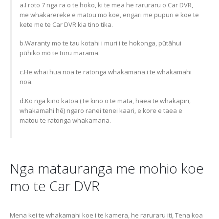
a.I roto 7 nga ra o te hoko, ki te mea he raruraru o Car DVR,
me whakarereke e matou mo koe, engari me pupuri e koe te
kete me te Car DVR kia tino tika.
b.Waranty mo te tau kotahi i muri i te hokonga, pūtāhui
pūhiko mō te toru marama.
c.He whai hua noa te ratonga whakamana i te whakamahi
noa.
d.Ko nga kino katoa (Te kino o te mata, haea te whakapiri,
whakamahi hē) ngaro ranei tenei kaari, e kore e taea e
matou te ratonga whakamana.
Nga matauranga me mohio koe
mo te Car DVR
Mena kei te whakamahi koe i te kamera, he raruraru iti, Tena koa