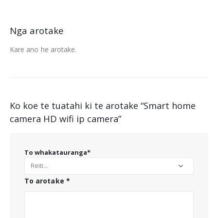
Nga arotake
Kare ano he arotake.
Ko koe te tuatahi ki te arotake “
Smart home
camera HD wifi ip camera
”
To whakatauranga
*
To arotake
*