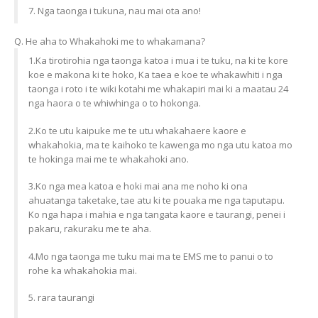
7. Nga taonga i tukuna, nau mai ota ano!
Q. He aha to Whakahoki me to whakamana?
1.Ka tirotirohia nga taonga katoa i mua i te tuku, na ki te kore
koe e makona ki te hoko, Ka taea e koe te whakawhiti i nga
taonga i roto i te wiki kotahi me whakapiri mai ki a maatau 24
nga haora o te whiwhinga o to hokonga.
2.Ko te utu kaipuke me te utu whakahaere kaore e
whakahokia, ma te kaihoko te kawenga mo nga utu katoa mo
te hokinga mai me te whakahoki ano.
3.Ko nga mea katoa e hoki mai ana me noho ki ona
ahuatanga taketake, tae atu ki te pouaka me nga taputapu.
Ko nga hapa i mahia e nga tangata kaore e taurangi, penei i
pakaru, rakuraku me te aha.
4.Mo nga taonga me tuku mai ma te EMS me to panui o to
rohe ka whakahokia mai.
5. rara taurangi