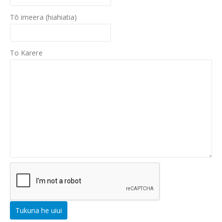
Tō imeera (hiahiatia)
To Karere