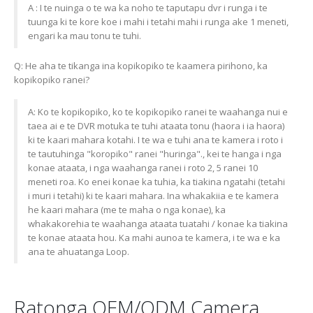
A : I te nuinga o te wa ka noho te taputapu dvr i runga i te
tuunga ki te kore koe i mahi i tetahi mahi i runga ake 1 meneti,
engari ka mau tonu te tuhi.
Q: He aha te tikanga ina kopikopiko te kaamera pirihono, ka
kopikopiko ranei?
A: Ko te kopikopiko, ko te kopikopiko ranei te waahanga nui e
taea ai e te DVR motuka te tuhi ataata tonu (haora i ia haora)
ki te kaari mahara kotahi. I te wa e tuhi ana te kamera i roto i
te tautuhinga "koropiko" ranei "huringa"., kei te hanga i nga
konae ataata, i nga waahanga ranei i roto 2, 5 ranei 10
meneti roa. Ko enei konae ka tuhia, ka tiakina ngatahi (tetahi
i muri i tetahi) ki te kaari mahara. Ina whakakiia e te kamera
he kaari mahara (me te maha o nga konae), ka
whakakorehia te waahanga ataata tuatahi / konae ka tiakina
te konae ataata hou. Ka mahi aunoa te kamera, i te wa e ka
ana te ahuatanga Loop.
Ratonga OEM/ODM Camera