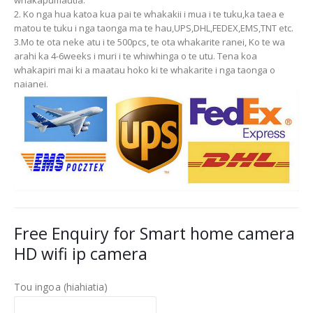
2. Ko nga hua katoa kua pai te whakakii i mua i te tuku,ka taea e
matou te tuku i nga taonga ma te hau,UPS,DHL,FEDEX,EMS,TNT etc.
3.Mo te ota neke atu i te 500pcs, te ota whakarite ranei, Ko te wa
arahi ka 4-6weeks i muri i te whiwhinga o te utu. Tena koa
whakapiri mai ki a maatau hoko ki te whakarite i nga taonga o
naianei.
Free Enquiry for Smart home camera
HD wifi ip camera
Tou ingoa (hiahiatia)