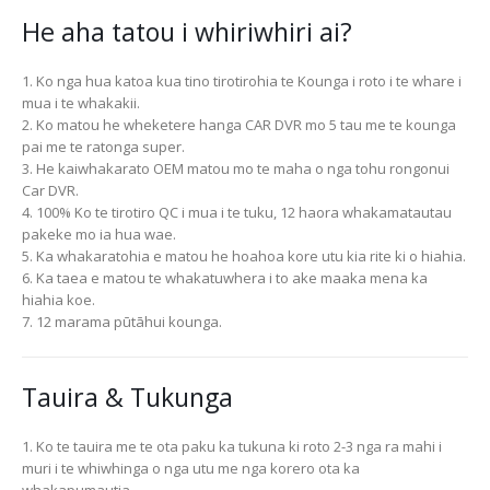
He aha tatou i whiriwhiri ai?
1. Ko nga hua katoa kua tino tirotirohia te Kounga i roto i te whare i
mua i te whakakii.
2. Ko matou he wheketere hanga CAR DVR mo 5 tau me te kounga
pai me te ratonga super.
3. He kaiwhakarato OEM matou mo te maha o nga tohu rongonui
Car DVR.
4. 100% Ko te tirotiro QC i mua i te tuku, 12 haora whakamatautau
pakeke mo ia hua wae.
5. Ka whakaratohia e matou he hoahoa kore utu kia rite ki o hiahia.
6. Ka taea e matou te whakatuwhera i to ake maaka mena ka
hiahia koe.
7. 12 marama pūtāhui kounga.
Tauira & Tukunga
1. Ko te tauira me te ota paku ka tukuna ki roto 2-3 nga ra mahi i
muri i te whiwhinga o nga utu me nga korero ota ka
whakapumautia.