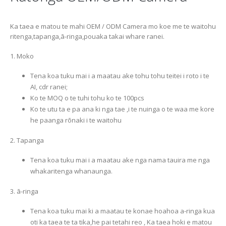
Ka taea e matou te mahi OEM / ODM Camera mo koe me te waitohu
ritenga,tapanga,ā-ringa,pouaka takai whare ranei.
1. Moko
Tena koa tuku mai i a maatau ake tohu tohu teitei i roto i te
AI, cdr ranei;
Ko te MOQ o te tuhi tohu ko te 100pcs
Ko te utu ta e pa ana ki nga tae ,i te nuinga o te waa me kore
he paanga rōnaki i te waitohu
2. Tapanga
Tena koa tuku mai i a maatau ake nga nama tauira me nga
whakaritenga whanaunga.
3. ā-ringa
Tena koa tuku mai ki a maatau te konae hoahoa a-ringa kua
oti ka taea te ta tika,he pai tetahi reo , Ka taea hoki e matou