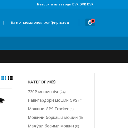
Бевосита аз заводи DVR DVR DVR!
0
|
Ба мо паёми электронӣ фиристед
КАТЕГОРИЯҲО
720P мошин dvr
(24)
Навигардори мошин GPS
(4)
Мошини GPS Tracker
(5)
Мошини боркаши мошин
(6)
Маҷмӯаи бесими мошин
(0)