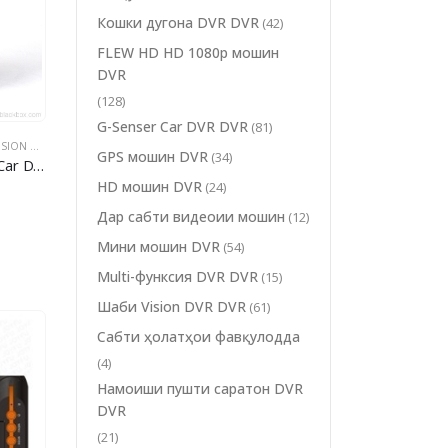
Кошки дугона DVR DVR
(42)
FLEW HD HD 1080p мошин
DVR
(128)
G-Senser Car DVR DVR
(81)
 DVR
 DVR DVR
,
МОШИНИ КУНҶӢ DVR DVR
GPS мошин DVR
(34)
night vision
HD мошин DVR
(24)
Дар сабти видеоии мошин
(12)
Мини мошин DVR
(54)
Multi-функсия DVR DVR
(15)
Шаби Vision DVR DVR
(61)
Сабти ҳолатҳои фавқулодда
(4)
Намоиши пушти саратон DVR
DVR
(21)