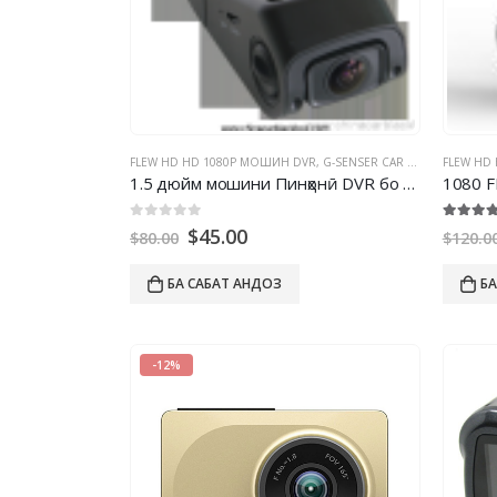
FLEW HD HD 1080P МОШИН DVR
,
G-SENSER CAR DVR DVR
FLEW HD
,
GPS 
1.5 дюйм мошини Пинҳонӣ DVR бо 1080P , 3 мегапиксел, g-senser, муайянкунии мобилӣ, пайгирии gps, аз берун
1080
FH
0
берун аз 5
5.00
бер
$
45.00
$
80.00
$
120.0
БА САБАТ АНДОЗ
БА
-12%