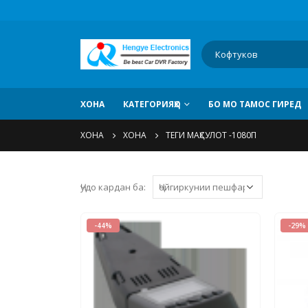
ХОНА
КАТЕГОРИЯҲО
БО МО ТАМОС ГИРЕД
ХОНА
ХОНА
ТЕГИ МАҲСУЛОТ -
1080П
Ҷудо кардан ба:
-44%
-29%