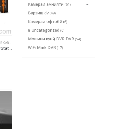
Камераи амниятӣ
(61)
Варзиш dv
(49)
Камераи офтобӣ
(6)
8 Uncategorized
(0)
Мошини кунҷӣ DVR DVR
(54)
AR DVR DVR
,
ШАБИ VISION DVR DVR
WiFi Mark DVR
(17)
ble lens