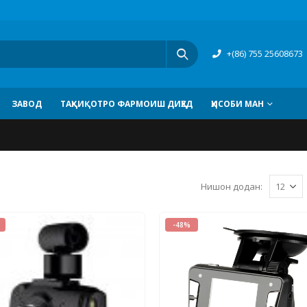
+(86) 755 25608673
ЗАВОД
ТАҲҚИҚОТРО ФАРМОИШ ДИҲЕД
ҲИСОБИ МАН
Нишон додан:
-48%