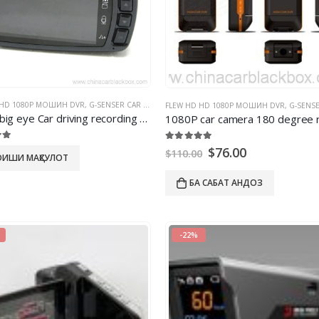
 DVR
 HD 1080P МОШИН DVR
,
G-SENSER CAR DVR DVR
,
ШАБИ VISION DVR DVR
FLEW HD HD 1080P МОШИН DVR
,
G-SENSER C
ig eye Car driving recording system DVR camera
1080
P car camera
180
degree rotata
ун аз 5
5.00
берун аз 5
$
76.00
$
110.00
ИШИ МАҲСУЛОТ
БА САБАТ АНДОЗ
-22%