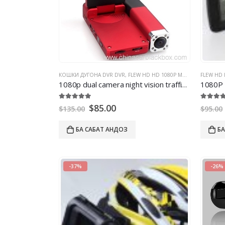
КОШКИ ДУГОНА DVR DVR
,
FLEW HD HD 1080P МОШИН DVR
FLEW HD
,
ШАБ
1080
p dual camera night vision traffic recorder
1080
P
5.00
берун аз 5
5.00
бер
$
85.00
$
135.00
$
95.00
БА САБАТ АНДОЗ
БА
-37%
-26%