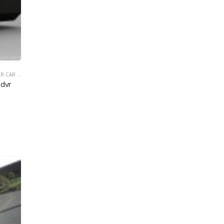
AR DVR DVR
,
GPS МОШИН DVR
,
МОШИНИ КУНҶӢ DVR DVR
 dvr