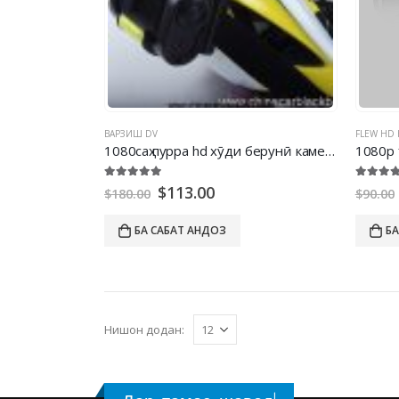
ВАРЗИШ DV
FLEW HD
1080саҳ пурра hd хӯди берунӣ камера варзишӣ
1080
p 
5.00
берун аз 5
5.00
бер
$
113.00
$
180.00
$
90.00
БА САБАТ АНДОЗ
БА
Нишон додан: