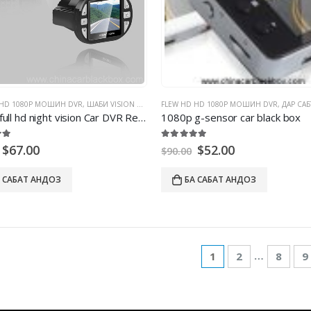
 HD 1080P МОШИН DVR
,
ШАБИ VISION DVR DVR
FLEW HD HD 1080P МОШИН DVR
,
ДАР САБТИ ВИ
full hd night vision Car DVR Recorder
1080
p g-sensor car black box
ун аз 5
5.00
берун аз 5
$
67.00
$
52.00
$
90.00
 САБАТ АНДОЗ
БА САБАТ АНДОЗ
…
1
2
8
9