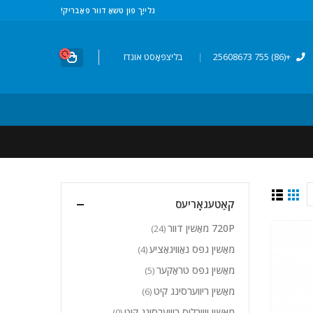
גלייַך פון טשאַ דוור פאַבריק!
+(86) 755 25608673
|
בליצפּאָסט אונדז
קאַטעגאָריעס
720P מאַשין דוור
(24)
מאַשין גפּס נאַוויגאַציע
(4)
מאַשין גפּס טראַקער
(5)
מאַשין ריווערסינג קיט
(6)
מאַשין וויירליס ריווערסינג קיט
(0)