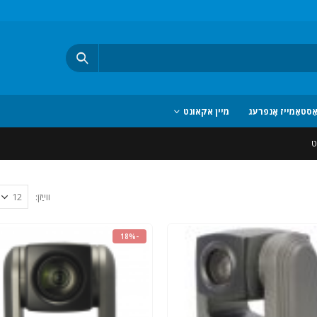
ַסטאַמייז אָנפרעג
מיין אקאונט
ט
ווייַזן:
-18%