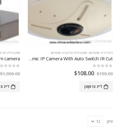
זיכערהייט אַפּאַראַט
,
ספּעציעלע פונקציע אַפּאַראַט
ספּעציעלע פונקצי
Degree Fisheye Panoramic IP Camera With Auto Switch IR Cut
0
אויס פון 5
0
אויס פון 5
$
108.00
$
1,000.00
$
150.00
לייג צו וואָגן
לייג צו 
ווייַזן: