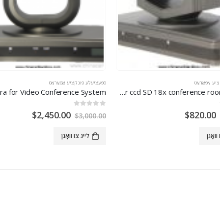
ע אַפּאַראַט
ספּעציעלע פונקציע אַפּאַראַט
CMOS 1.3MP 960P
Digital color ccd SD 18x conference room camera
360
0
אויס פון 5
$
2,450.00
$
820.00
$
3,000.00
וואָגן
לייג צו וואָגן