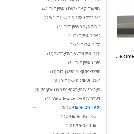
צווייענדיק אַפּאַראַט מאַשין דוור
(42)
גאַנץ הד 1080 פּ מאַשין דוור
(128)
ג-סענסאָר מאַשין דוור
(81)
גפּס מאַשין דוור
(34)
הד מאַשין דוור
(24)
אין מאַשין ווידעא רעקאָרדער
(12)
Full HD 4K video conference camera for Video Conference System
מיני מאַשין דוור
(54)
מולטי-פונקציע מאַשין דוור
(15)
נאַכט זעאונג מאַשין דוור
(61)
פּאָליצייַ ענפאָרסמאַנט מאַגנעטאָפאָן
(4)
דערציען View Morce DVR
(21)
זיכערהייט אַפּאַראַט
(61)
3G / 4G אַפּאַראַט
(1)
אַהד אַפּאַראַט
(13)