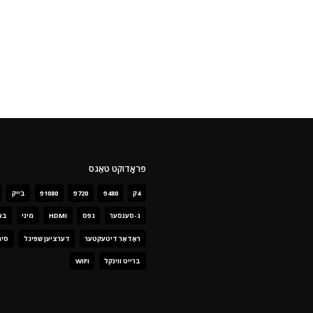
פּראָדוקט טאַגס
4ק
480פּ
720פּ
1080פּ
בייק
ג-סענסער
גפּס
HDMI
מיני
בא
ראַדאַר דיטעקטער
דערציען שפּיגל
סימ
ברייט ווינקל
WIFI