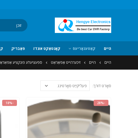
היים
קאַטעגאָריעס
קאָנטאַקט אונדז
פאַבריק
קא
היים
היים
זיכערהייט אַפּאַראַט
ספּעציעלע פונקציע אַפּאַראַ
סאָרט דורך:
-18%
-28%