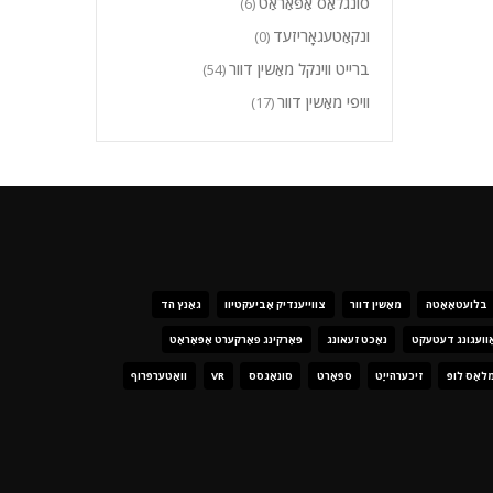
סונגלאַס אַפּאַראַט
(6)
ונקאַטעגאָריזעד
(0)
ברייט ווינקל מאַשין דוור
(54)
וויפי מאַשין דוור
(17)
בלועטאָאָטה
מאַשין דוור
צווייענדיק אָביעקטיוו
גאַנץ הד
ַוועגונג דעטעקט
נאַכט זעאונג
פּאַרקינג פאַרקערט אַפּאַראַט
לאַס לופּ
זיכערהייַט
ספּאָרט
סונאַגסס
VR
וואַטערפּרוף