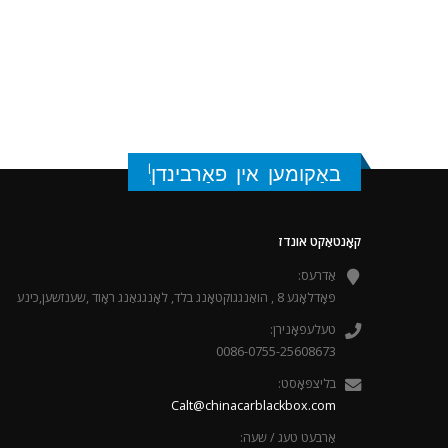
באַקומען אין פאַרבינדן!
קאָנטאַקט אונדז
אַדרעס:
פּאָדלאָגע 8 , הואַנגגוקטאָנג בלד, לאָנגגאַנג ראָוד ,שענזשען,כינע
טעלעפאָנירן:
0086-0755-25608673
בליצפּאָסט:
Calt@chinacarblackbox.com
אַרבעט טעג / שעה: