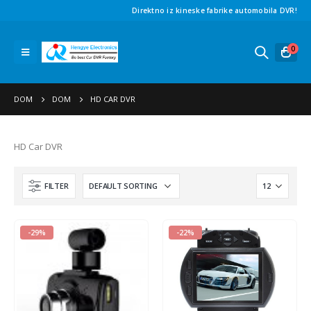
Direktno iz kineske fabrike automobila DVR!
0
DOM
DOM
HD CAR DVR
HD Car DVR
FILTER
-29%
-22%